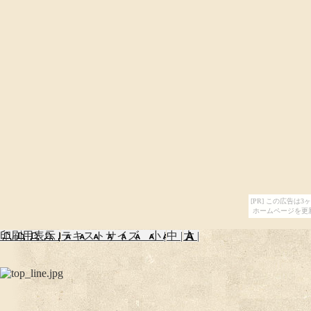
[PR] この広告
ホームページを更
印刷用表示 |
テキストサイズ 小 |
中 |
大 |